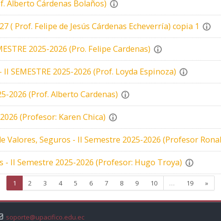
 Alberto Cárdenas Bolaños)
 Prof. Felipe de Jesús Cárdenas Echeverría) copia 1
SEMESTRE 2025-2026 (Pro. Felipe Cardenas)
 II SEMESTRE 2025-2026 (Prof. Loyda Espinoza)
5-2026 (Prof. Alberto Cardenas)
-2026 (Profesor: Karen Chica)
de Valores, Seguros - II Semestre 2025-2026 (Profesor Rona
- II Semestre 2025-2026 (Profesor: Hugo Troya)
Página 1
Página 2
Página 3
Página 4
Página 5
Página 6
Página 7
Página 8
Página 9
Página 10
Página 1
Sigu
1
2
3
4
5
6
7
8
9
10
…
19
»
soporte@upacifico.edu.ec