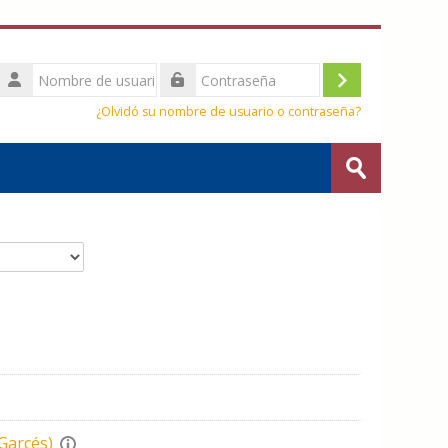
Nombre
de
Acceder
Contraseña
usuario
¿Olvidó su nombre de usuario o contraseña?
Buscar
cursos
Enviar
9
iente página
Garcés)