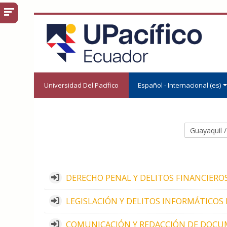
Salta al contenido principal
Universidad Del Pacífico
Español - Internacional ‎(es)‎
Categorías
DERECHO PENAL Y DELITOS FINANCIEROS I 
LEGISLACIÓN Y DELITOS INFORMÁTICOS I S
COMUNICACIÓN Y REDACCIÓN DE DOCUMENT