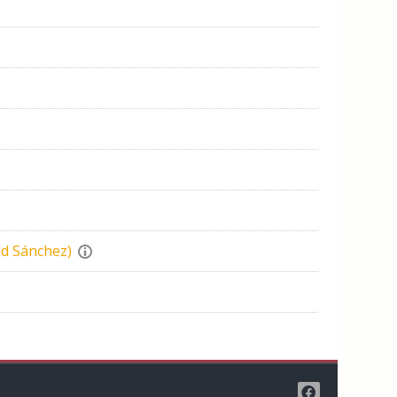
ld Sánchez)
9
iente página