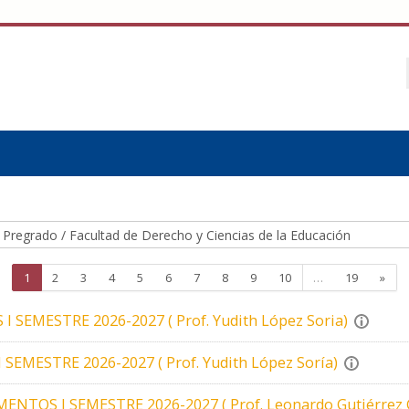
Página 1
Página 2
Página 3
Página 4
Página 5
Página 6
Página 7
Página 8
Página 9
Página 10
Página 1
Sigu
1
2
3
4
5
6
7
8
9
10
…
19
»
SEMESTRE 2026-2027 ( Prof. Yudith López Soria)
EMESTRE 2026-2027 ( Prof. Yudith López Soría)
OS I SEMESTRE 2026-2027 ( Prof. Leonardo Gutiérrez 