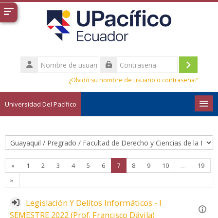
Salta al contenido principal
Nombre
de
Acceder
Contraseña
usuario
¿Olvidó su nombre de usuario o contraseña?
Universidad Del Pacífico
Español - Internacional ‎(es)‎
Buscar
Categorías
cursos
Envi
Página anterior
Página 1
Página 2
Página 3
Página 4
Página 5
Página 6
Página 7
Página 8
Página 9
Página 10
Pági
«
1
2
3
4
5
6
7
8
9
10
…
19
Siguiente página
»
Legislación Y Delitos Informáticos - I
SEMESTRE 2022 (Prof. Francisco Dávila)