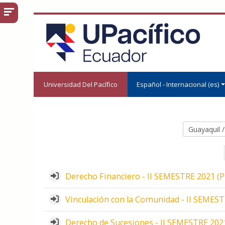
Salta al contenido principal
Universidad Del Pacífico
Español - Internacional ‎(es)‎
Categorías
Derecho Financiero - II SEMESTRE 2021 (P
Vinculación con la Comunidad - II SEMESTR
Derecho de Sucesiones - II SEMESTRE 2021