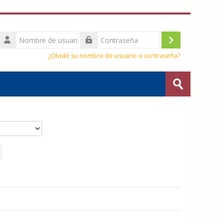
Nombre
de
Acceder
Contraseña
usuario
¿Olvidó su nombre de usuario o contraseña?
Buscar
cursos
Enviar
 19
iguiente página