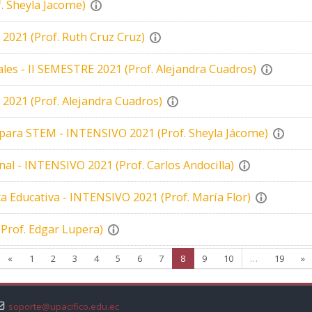
f. Sheyla Jacome)
2021 (Prof. Ruth Cruz Cruz)
uales - II SEMESTRE 2021 (Prof. Alejandra Cuadros)
E 2021 (Prof. Alejandra Cuadros)
a para STEM - INTENSIVO 2021 (Prof. Sheyla Jácome)
nal - INTENSIVO 2021 (Prof. Carlos Andocilla)
ica Educativa - INTENSIVO 2021 (Prof. María Flor)
Prof. Edgar Lupera)
Página anterior
Página 1
Página 2
Página 3
Página 4
Página 5
Página 6
Página 7
Página 8
Página 9
Página 10
Página
S
«
1
2
3
4
5
6
7
8
9
10
…
19
»
soporte@upacifico.edu.ec