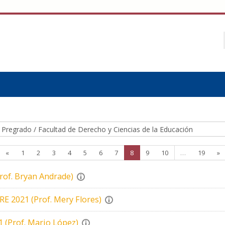
Página anterior
Página 1
Página 2
Página 3
Página 4
Página 5
Página 6
Página 7
Página 8
Página 9
Página 10
Página
S
«
1
2
3
4
5
6
7
8
9
10
…
19
»
rof. Bryan Andrade)
E 2021 (Prof. Mery Flores)
 (Prof. Mario López)