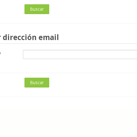
irección email
 dirección email
o