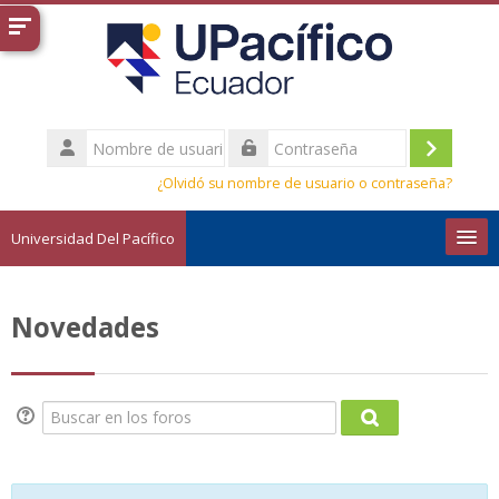
Salta al contenido principal
Nombre
de
Acceder
Contraseña
usuario
¿Olvidó su nombre de usuario o contraseña?
Universidad Del Pacífico
Español - Internacional ‎(es)‎
Novedades
Buscar
cursos
Envi
Buscar en los foros
Buscar en los for