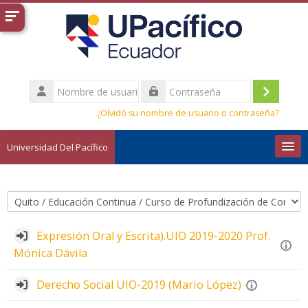
Salta al contenido principal
Nombre
de
Acceder
Contraseña
usuario
¿Olvidó su nombre de usuario o contraseña?
Universidad Del Pacífico
Español - Internacional ‎(es)‎
Buscar
Categorías
cursos
Envi
Expresión Oral y Escrita).UIO 2019-2020 Prof.
Mónica Dávila
Derecho Social UIO-2019 (Mario López)