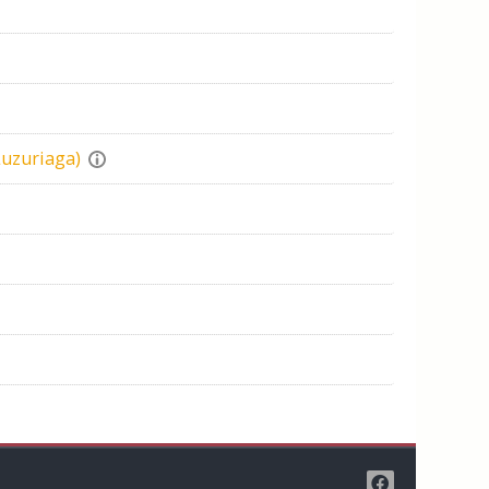
Luzuriaga)
1
iente página