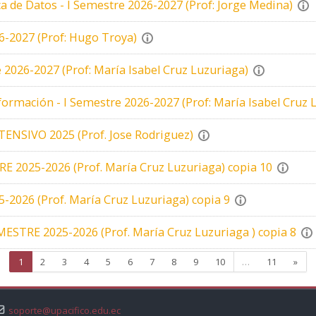
ca de Datos - I Semestre 2026-2027 (Prof: Jorge Medina)
6-2027 (Prof: Hugo Troya)
e 2026-2027 (Prof: María Isabel Cruz Luzuriaga)
nformación - I Semestre 2026-2027 (Prof: María Isabel Cruz 
TENSIVO 2025 (Prof. Jose Rodriguez)
RE 2025-2026 (Prof. María Cruz Luzuriaga) copia 10
-2026 (Prof. María Cruz Luzuriaga) copia 9
EMESTRE 2025-2026 (Prof. María Cruz Luzuriaga ) copia 8
Página 1
Página 2
Página 3
Página 4
Página 5
Página 6
Página 7
Página 8
Página 9
Página 10
Página 1
Sigu
1
2
3
4
5
6
7
8
9
10
…
11
»
soporte@upacifico.edu.ec