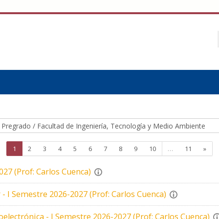
Página 1
Página 2
Página 3
Página 4
Página 5
Página 6
Página 7
Página 8
Página 9
Página 10
Página 1
Sigu
1
2
3
4
5
6
7
8
9
10
…
11
»
027 (Prof: Carlos Cuenca)
 - I Semestre 2026-2027 (Prof: Carlos Cuenca)
electrónica - I Semestre 2026-2027 (Prof: Carlos Cuenca)