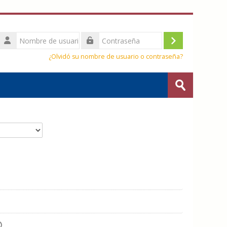
Nombre
de
Acceder
Contraseña
usuario
¿Olvidó su nombre de usuario o contraseña?
Buscar
cursos
Enviar
1
iente página