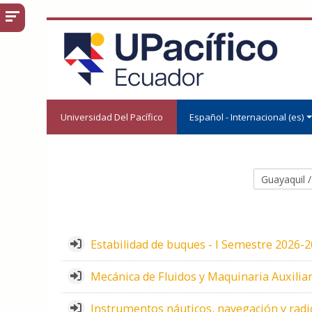
Salta al contenido principal
Universidad Del Pacífico
Español - Internacional ‎(es)‎
Categorías
Estabilidad de buques - I Semestre 2026-2
Mecánica de Fluidos y Maquinaria Auxiliar
Instrumentos náuticos, navegación y radio