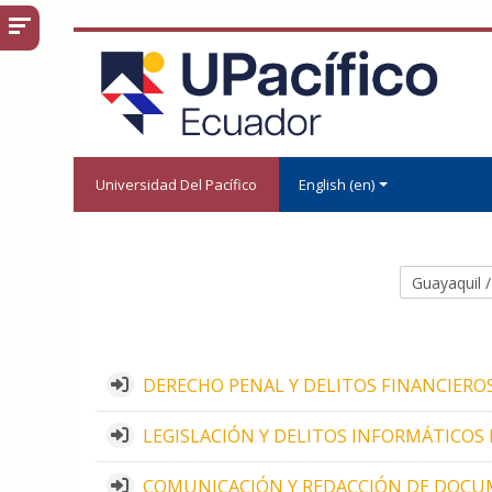
Skip to main content
Universidad Del Pacífico
English ‎(en)‎
Course categ
DERECHO PENAL Y DELITOS FINANCIEROS I 
LEGISLACIÓN Y DELITOS INFORMÁTICOS I S
COMUNICACIÓN Y REDACCIÓN DE DOCUMENT