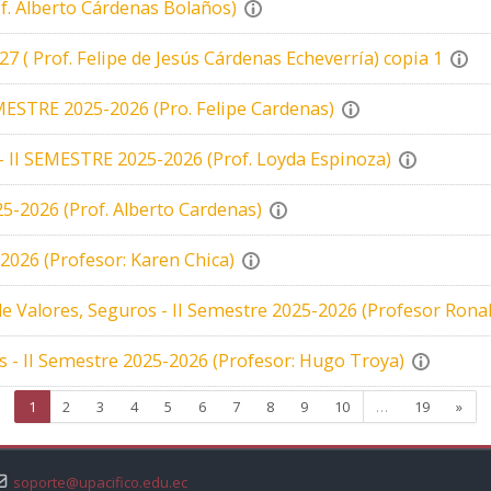
 Alberto Cárdenas Bolaños)
 Prof. Felipe de Jesús Cárdenas Echeverría) copia 1
SEMESTRE 2025-2026 (Pro. Felipe Cardenas)
 II SEMESTRE 2025-2026 (Prof. Loyda Espinoza)
5-2026 (Prof. Alberto Cardenas)
-2026 (Profesor: Karen Chica)
de Valores, Seguros - II Semestre 2025-2026 (Profesor Rona
- II Semestre 2025-2026 (Profesor: Hugo Troya)
Page 1
Page 2
Page 3
Page 4
Page 5
Page 6
Page 7
Page 8
Page 9
Page 10
Page 19
Nex
1
2
3
4
5
6
7
8
9
10
…
19
»
soporte@upacifico.edu.ec