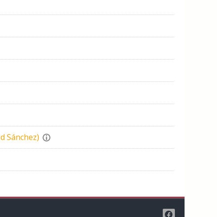
ld Sánchez)
t page