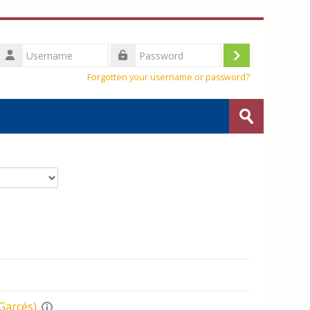
Username
Log
Password
Forgotten your username or password?
in
Search
courses
Submit
t page
Garcés)