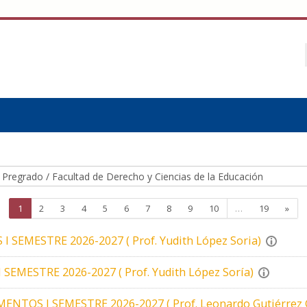
ories
Page 1
Page 2
Page 3
Page 4
Page 5
Page 6
Page 7
Page 8
Page 9
Page 10
Page 19
Nex
1
2
3
4
5
6
7
8
9
10
…
19
»
SEMESTRE 2026-2027 ( Prof. Yudith López Soria)
EMESTRE 2026-2027 ( Prof. Yudith López Soría)
OS I SEMESTRE 2026-2027 ( Prof. Leonardo Gutiérrez 