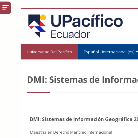
Salta al contenido principal
Universidad Del Pacífico
Español - Internacional ‎(es)‎
DMI: Sistemas de Informac
DMI: Sistemas de Información Geográfica 20
Maestría en Derecho Marítimo Internacional