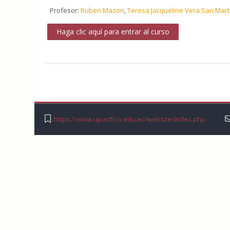
Profesor:
Ruben Mazon
,
Teresa Jacqueline Vera San Mart
Haga clic aquí para entrar al curso
https://www.upacifico.edu.ec/website/index.php