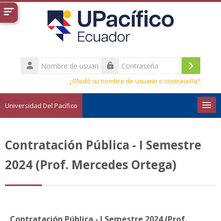
Salta al contenido principal
Nombre
de
Acceder
Contraseña
usuario
¿Olvidó su nombre de usuario o contraseña?
Universidad Del Pacífico
Español - Internacional ‎(es)‎
Contratación Pública - I Semestre
Buscar
cursos
Envi
2024 (Prof. Mercedes Ortega)
Contratación Pública - I Semestre 2024 (Prof.