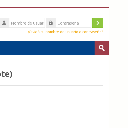
Nombre
de
Acceder
Contraseña
usuario
¿Olvidó su nombre de usuario o contraseña?
Buscar
cursos
Enviar
ote)