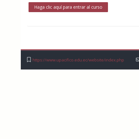
Haga clic aquí para entrar al curso
https://www.upacifico.edu.ec/website/index.php