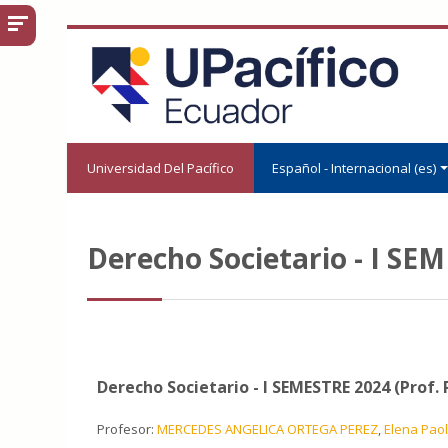
Salta al contenido principal
Universidad Del Pacífico
Español - Internacional ‎(es)‎
Derecho Societario - I SE
Derecho Societario - I SEMESTRE 2024 (Prof.
Profesor:
MERCEDES ANGELICA ORTEGA PEREZ
,
Elena Pao