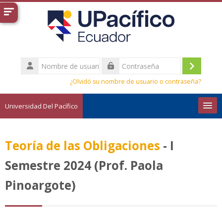
Salta al contenido principal
Nombre
de
Acceder
Contraseña
usuario
¿Olvidó su nombre de usuario o contraseña?
Universidad Del Pacífico
Español - Internacional ‎(es)‎
Teoría de las Obligaciones
- I
Buscar
cursos
Envi
Semestre 2024 (Prof. Paola
Pinoargote)