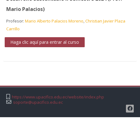
Mario Palacios)
Profesor:
Mario Alberto Palacios Moreno
,
Christian Javier Plaza
Carrillo
Haga clic aquí para entrar al curso
https://www.upacifico.edu.ec/website/index.php
soporte@upacifico.edu.ec