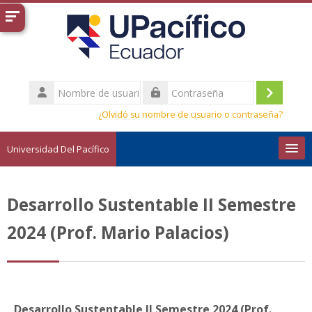
Salta al contenido principal
Nombre
de
Acceder
Contraseña
usuario
¿Olvidó su nombre de usuario o contraseña?
Universidad Del Pacífico
Español - Internacional ‎(es)‎
Desarrollo Sustentable II Semestre
Buscar
cursos
Envi
2024 (Prof. Mario Palacios)
Desarrollo Sustentable II Semestre 2024 (Prof.