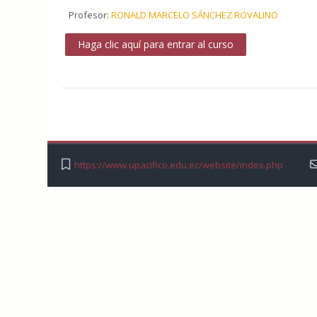
Profesor:
RONALD MARCELO SÁNCHEZ ROVALINO
Haga clic aquí para entrar al curso
https://www.upacifico.edu.ec/website/index.php