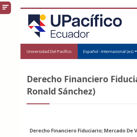
Salta al contenido principal
Universidad Del Pacífico
Español - Internacional ‎(es)‎
Derecho Financiero Fiducia
Ronald Sánchez)
Derecho Financiero Fiduciario; Mercado De V