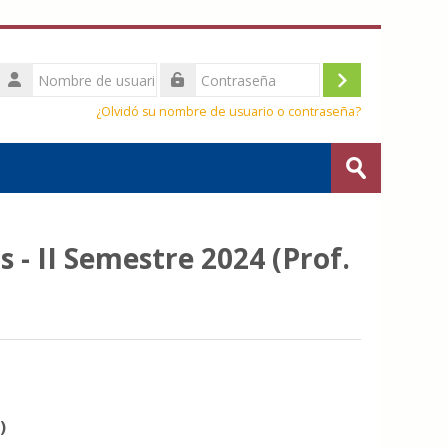
Nombre
de
Acceder
Contraseña
usuario
¿Olvidó su nombre de usuario o contraseña?
Buscar
cursos
Enviar
 - II Semestre 2024 (Prof.
)