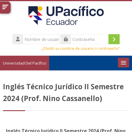
Salta al contenido principal
Nombre
de
Acceder
Contraseña
usuario
¿Olvidó su nombre de usuario o contraseña?
Universidad Del Pacífico
Español - Internacional ‎(es)‎
Inglés Técnico Jurídico II Semestre
Buscar
cursos
Envi
2024 (Prof. Nino Cassanello)
Inglés Técnico Jurídico II Semestre 2024 (Prof. Nino