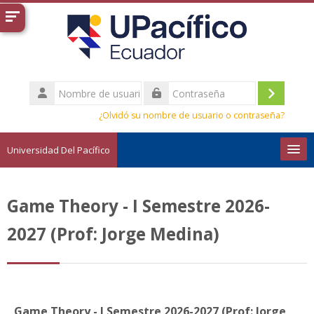
Salta al contenido principal
Nombre
de
Acceder
Contraseña
usuario
¿Olvidó su nombre de usuario o contraseña?
Universidad Del Pacífico
Español - Internacional ‎(es)‎
Game Theory - I Semestre 2026-
Buscar
cursos
Envi
2027 (Prof: Jorge Medina)
Game Theory - I Semestre 2026-2027 (Prof: Jorge