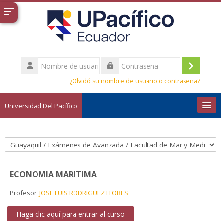
Salta al contenido principal
Nombre
de
Acceder
Contraseña
usuario
¿Olvidó su nombre de usuario o contraseña?
Universidad Del Pacífico
Español - Internacional ‎(es)‎
Buscar
Categorías
cursos
Envi
ECONOMIA MARITIMA
Profesor:
JOSE LUIS RODRIGUEZ FLORES
Haga clic aquí para entrar al curso